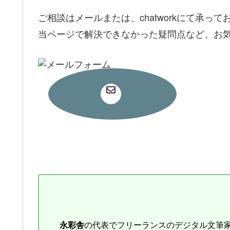
ご相談はメールまたは、chatworkにて承って
当ページで解決できなかった疑問点など、お
幸永 彩之介（ゆきなが あやのすけ）
永彩舎
の代表でフリーランスのデジタル文筆