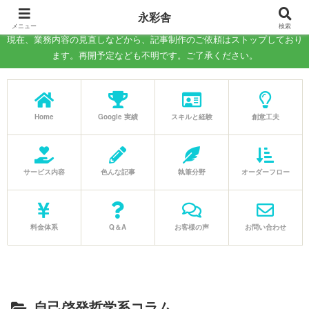
－WEB記事の執筆、コラム制作の代行－
永彩舎
メニュー
検索
現在、業務内容の見直しなどから、記事制作のご依頼はストップしており
ます。再開予定なども不明です。ご了承ください。
Home
Google 実績
スキルと経験
創意工夫
サービス内容
色んな記事
執筆分野
オーダーフロー
料金体系
Q＆A
お客様の声
お問い合わせ
自己啓発哲学系コラム