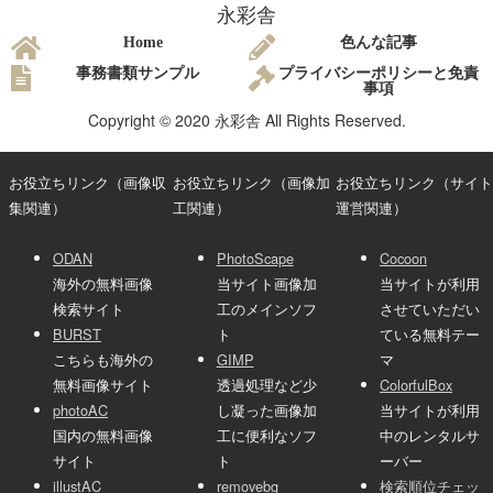
永彩舎
Home
色んな記事
事務書類サンプル
プライバシーポリシーと免責
事項
Copyright © 2020 永彩舎 All Rights Reserved.
お役立ちリンク（画像収
お役立ちリンク（画像加
お役立ちリンク（サイト
集関連）
工関連）
運営関連）
ODAN
PhotoScape
Cocoon
海外の無料画像
当サイト画像加
当サイトが利用
検索サイト
工のメインソフ
させていただい
BURST
ト
ている無料テー
こちらも海外の
GIMP
マ
無料画像サイト
透過処理など少
ColorfulBox
photoAC
し凝った画像加
当サイトが利用
国内の無料画像
工に便利なソフ
中のレンタルサ
サイト
ト
ーバー
illustAC
removebg
検索順位チェッ