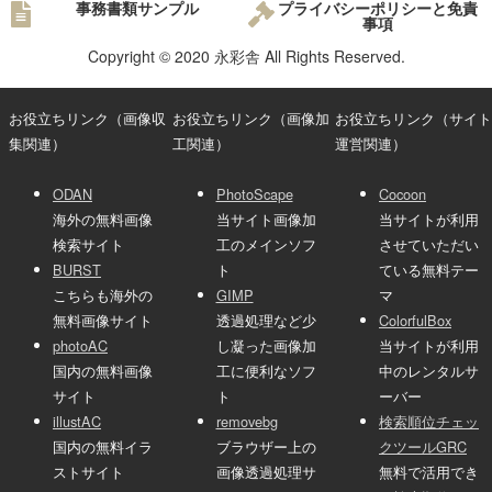
事務書類サンプル
プライバシーポリシーと免責
事項
Copyright © 2020 永彩舎 All Rights Reserved.
お役立ちリンク（画像収
お役立ちリンク（画像加
お役立ちリンク（サイト
集関連）
工関連）
運営関連）
ODAN
PhotoScape
Cocoon
海外の無料画像
当サイト画像加
当サイトが利用
検索サイト
工のメインソフ
させていただい
BURST
ト
ている無料テー
こちらも海外の
GIMP
マ
無料画像サイト
透過処理など少
ColorfulBox
photoAC
し凝った画像加
当サイトが利用
国内の無料画像
工に便利なソフ
中のレンタルサ
サイト
ト
ーバー
illustAC
removebg
検索順位チェッ
国内の無料イラ
ブラウザー上の
クツールGRC
ストサイト
画像透過処理サ
無料で活用でき