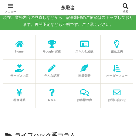
－WEB記事の執筆、コラム制作の代行－
永彩舎
メニュー
検索
現在、業務内容の見直しなどから、記事制作のご依頼はストップしており
ます。再開予定なども不明です。ご了承ください。
Home
Google 実績
スキルと経験
創意工夫
サービス内容
色んな記事
執筆分野
オーダーフロー
料金体系
Q＆A
お客様の声
お問い合わせ
ライフハック系コラム