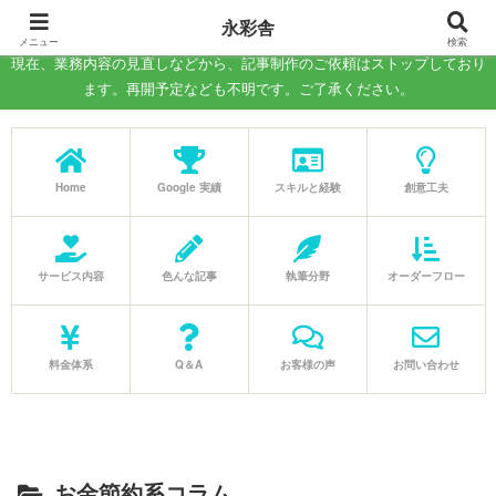
－WEB記事の執筆、コラム制作の代行－
永彩舎
メニュー
検索
現在、業務内容の見直しなどから、記事制作のご依頼はストップしており
ます。再開予定なども不明です。ご了承ください。
Home
Google 実績
スキルと経験
創意工夫
サービス内容
色んな記事
執筆分野
オーダーフロー
料金体系
Q＆A
お客様の声
お問い合わせ
お金節約系コラム