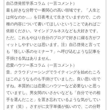
自己啓発哲学系コラム（一言コメント）
最も好きな分野で一番関心の高い領域です。「人生と
は何なのか…」を日夜考えて生きていますので、この
種の内容について書いてほしいということであればご
依頼ください。マインドフルネスなども大好きです。
ただ、これもやはり自分のブログで好きに綴る方がフ
ィットしやすいとは思います。注）自己啓発と言って
も「怪しい系のセミナー？」へ呼び込むような記事を
手掛ける気はありません。
恋愛ハウツー系コラム（一言コメント）
昔、クラウドソーシングでライティングを始めたころ
はこのようなものも手掛けていました。良い思い出で
すね。本質的には恋愛にハウツーなど必要ないと思っ
ていますし、男女間のいさかいなども「自分でその相
手を選んだこと」を置き忘れているような気がしてい
ます（笑）。さすがに文字単価が低いので、この分野