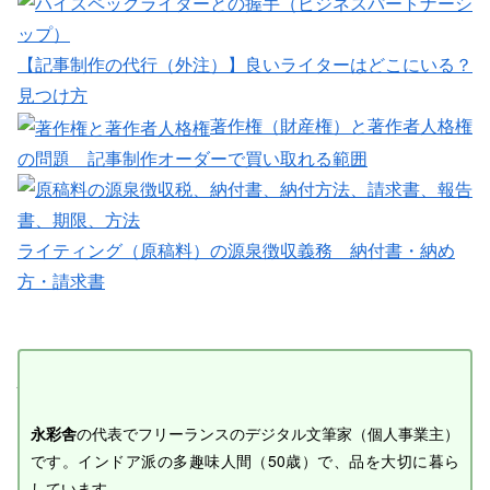
【記事制作の代行（外注）】良いライターはどこにいる？
見つけ方
著作権（財産権）と著作者人格権
の問題 記事制作オーダーで買い取れる範囲
ライティング（原稿料）の源泉徴収義務 納付書・納め
方・請求書
幸永 彩之介（ゆきなが あやのすけ）
永彩舎
の代表でフリーランスのデジタル文筆家（個人事業主）
です。インドア派の多趣味人間（50歳）で、品を大切に暮ら
しています。