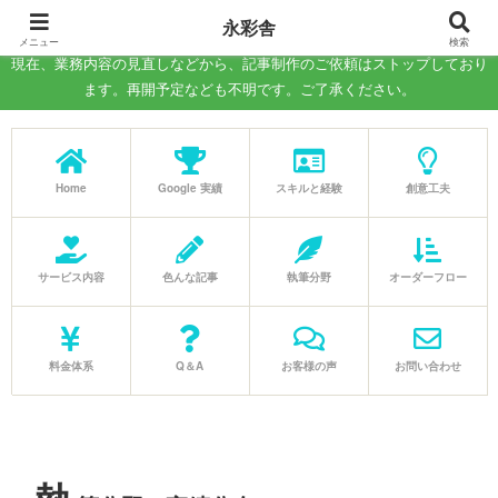
－WEB記事の執筆、コラム制作の代行－
永彩舎
メニュー
検索
現在、業務内容の見直しなどから、記事制作のご依頼はストップしており
ます。再開予定なども不明です。ご了承ください。
Home
Google 実績
スキルと経験
創意工夫
サービス内容
色んな記事
執筆分野
オーダーフロー
料金体系
Q＆A
お客様の声
お問い合わせ