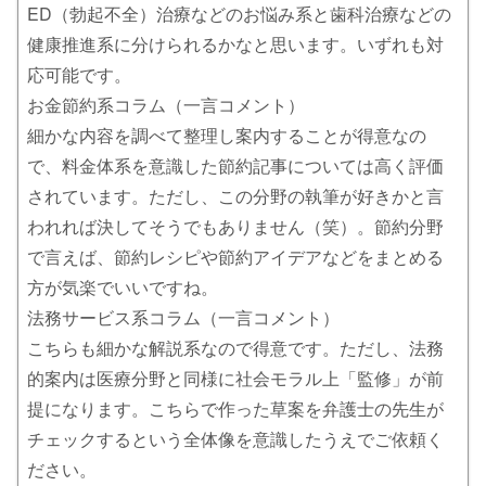
ED（勃起不全）治療などのお悩み系と歯科治療などの
健康推進系に分けられるかなと思います。いずれも対
応可能です。
お金節約系コラム（一言コメント）
細かな内容を調べて整理し案内することが得意なの
で、料金体系を意識した節約記事については高く評価
されています。ただし、この分野の執筆が好きかと言
われれば決してそうでもありません（笑）。節約分野
で言えば、節約レシピや節約アイデアなどをまとめる
方が気楽でいいですね。
法務サービス系コラム（一言コメント）
こちらも細かな解説系なので得意です。ただし、法務
的案内は医療分野と同様に社会モラル上「監修」が前
提になります。こちらで作った草案を弁護士の先生が
チェックするという全体像を意識したうえでご依頼く
ださい。