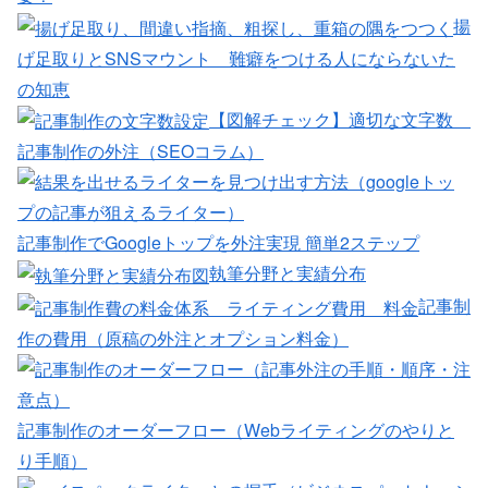
揚
げ足取りとSNSマウント 難癖をつける人にならないた
の知恵
【図解チェック】適切な文字数
記事制作の外注（SEOコラム）
記事制作でGoogleトップを外注実現 簡単2ステップ
執筆分野と実績分布
記事制
作の費用（原稿の外注とオプション料金）
記事制作のオーダーフロー（Webライティングのやりと
り手順）