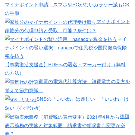
マイナポイント申請 スマホやPCがないガラケー派もOK
の手順
マイナポイント
家族分の代理申請と受取 可能？条件は？
マイ
ナポイントの賢い選択 nanacoで住民税や国民健康保険
税を払う
【事業復活支援金】PDFへの署名・マーカー付け（無料
の方法）
家電の電気代計算方法 消費電力の見方を
覚えて節約意識！
SNSの「いいね」は難しい 「いいね」は
深い（心理分析）
総額
表示義務の実施と対象範囲 請求書や領収書も変更が必
要？