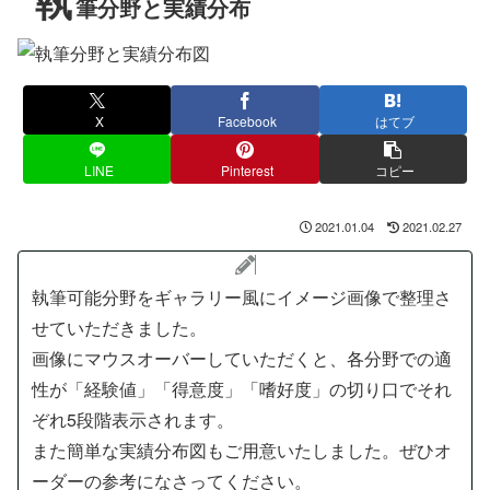
執
筆分野と実績分布
X
Facebook
はてブ
LINE
Pinterest
コピー
2021.01.04
2021.02.27
執筆可能分野をギャラリー風にイメージ画像で整理さ
せていただきました。
画像にマウスオーバーしていただくと、各分野での適
性が「
経験値
」「
得意度
」「
嗜好度
」の切り口でそれ
ぞれ5段階表示されます。
また簡単な実績分布図もご用意いたしました。ぜひオ
ーダーの参考になさってください。