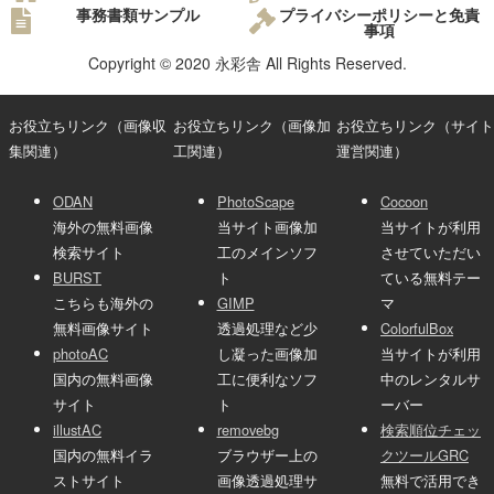
事務書類サンプル
プライバシーポリシーと免責
事項
Copyright © 2020 永彩舎 All Rights Reserved.
お役立ちリンク（画像収
お役立ちリンク（画像加
お役立ちリンク（サイト
集関連）
工関連）
運営関連）
ODAN
PhotoScape
Cocoon
海外の無料画像
当サイト画像加
当サイトが利用
検索サイト
工のメインソフ
させていただい
BURST
ト
ている無料テー
こちらも海外の
GIMP
マ
無料画像サイト
透過処理など少
ColorfulBox
photoAC
し凝った画像加
当サイトが利用
国内の無料画像
工に便利なソフ
中のレンタルサ
サイト
ト
ーバー
illustAC
removebg
検索順位チェッ
国内の無料イラ
ブラウザー上の
クツールGRC
ストサイト
画像透過処理サ
無料で活用でき