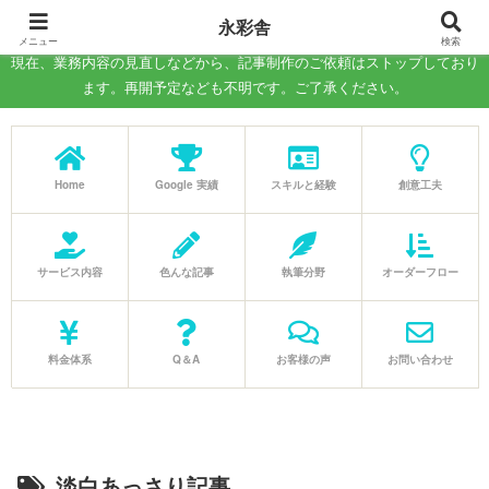
－WEB記事の執筆、コラム制作の代行－
永彩舎
メニュー
検索
現在、業務内容の見直しなどから、記事制作のご依頼はストップしており
ます。再開予定なども不明です。ご了承ください。
Home
Google 実績
スキルと経験
創意工夫
サービス内容
色んな記事
執筆分野
オーダーフロー
料金体系
Q＆A
お客様の声
お問い合わせ
淡白あっさり記事